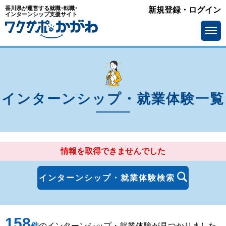
香川県が運営する就職･転職･
新規登録・ログイン
エリア
インターンシップ支援サイト
を選ぶ
高松市
丸亀市
坂出市
善通寺市
観音寺市
さぬき市
インターンシップ・就業体験一覧
東かがわ市
三豊市
土庄町
小豆島町
情報を取得できませんでした
三木町
直島町
宇多津町
綾川町
インターンシップ・就業体験検索
琴平町
多度津町
158
まんのう町
件
のインターンシップ・就業体験が見つかりました