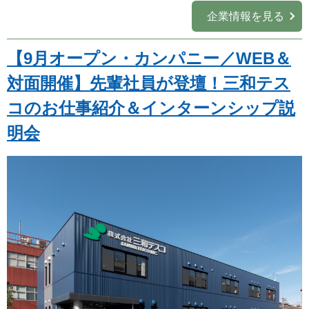
企業情報を見る
業種
を選ぶ
【9月オープン・カンパニー／WEB＆
職種
を選ぶ
対面開催】先輩社員が登壇！三和テス
コのお仕事紹介＆インターンシップ説
実施月
を選ぶ
明会
実施日数
を選ぶ
キーワード
検索