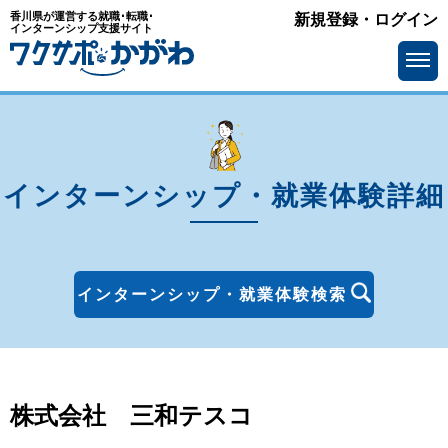
香川県が運営する就職･転職･
新規登録・ログイン
エリア
インターンシップ支援サイト
を選ぶ
高松市
丸亀市
坂出市
善通寺市
観音寺市
さぬき市
インターンシップ・就業体験詳細
東かがわ市
三豊市
土庄町
小豆島町
インターンシップ・就業体験検索
三木町
直島町
宇多津町
綾川町
琴平町
多度津町
株式会社 三和テスコ
まんのう町