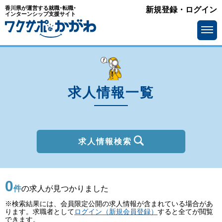
香川県が運営する就職･転職･
新規登録・ログイン
種別
インターンシップ支援サイト
を選ぶ
一般
2027年新卒
職種
を選ぶ
求人情報一覧
勤務地
を選ぶ
移住支援金
を選ぶ
最終学歴
を選ぶ
求人情報検索
IT系職種の必要スキル
で選ぶ
0
基本給
を選ぶ
件
の求人が見つかりました
※検索結果には、会員限定公開の求人情報が含まれている場合があ
転勤の有無
で選ぶ
ります。求職者として
ログイン（新規会員登録）
すると全てが閲覧
できます。