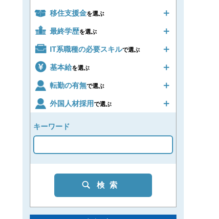
移住支援金
を選ぶ
最終学歴
を選ぶ
IT系職種の必要スキル
で選ぶ
基本給
を選ぶ
転勤の有無
で選ぶ
外国人材採用
で選ぶ
キーワード
検索